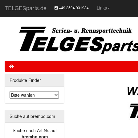
TELGESparts.de
Links
+49 2504 931984
Home
Produkte Finder
Suche auf brembo.com
Suche nach Art.Nr. auf
brembo.com